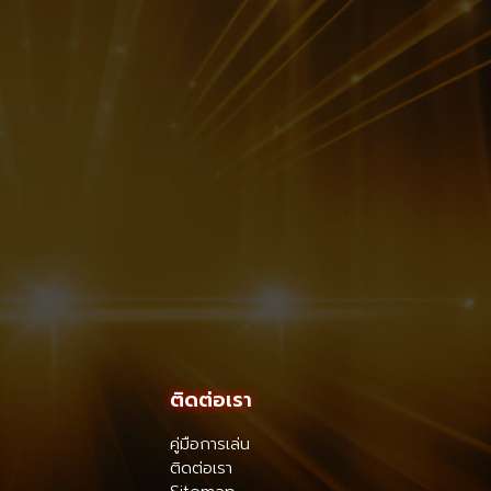
ติดต่อเรา
คู่มือการเล่น
ติดต่อเรา