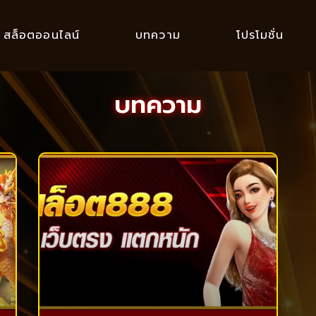
สล็อตออนไลน์
บทความ
โปรโมชั่น
บทความ