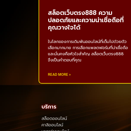
สล็อตเว็บตรง888 ความ
ปลอดภัยและความน่าเชื่อถือที่
คุณวางใจได้
ในโลกของการเดิมพันออนไลน์ที่เต็มไปด้วยตัว
เลือกมากมาย การเลือกแพลตฟอร์มที่น่าเชื่อถือ
และมั่นคงคือหัวใจสำคัญ สล็อตเว็บตรง888
จึงเป็นคำตอบที่คุณ
READ MORE »
บริการ
สล็อตออนไลน์
คาสิออนไลน์