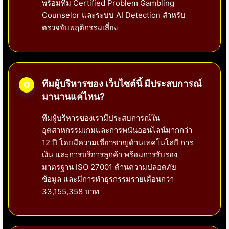
พร้อมทีม Certified Problem Gambling
Counselor และระบบ AI Detection สำหรับ
ตรวจจับพฤติกรรมเสี่ยง
ทีมผู้บริหารของ เว็บไซต์นี้ มีประสบการณ์
มานานแค่ไหน?
ทีมผู้บริหารของเรามีประสบการณ์ใน
อุตสาหกรรมเกมและการพนันออนไลน์มากกว่า
12 ปี โดยมีความเชี่ยวชาญด้านเทคโนโลยี การ
เงิน และการบริการลูกค้า พร้อมการรับรอง
มาตรฐาน ISO 27001 ด้านความปลอดภัย
ข้อมูล และมีการทำธุรกรรมรายเดือนกว่า
33,155,358 บาท