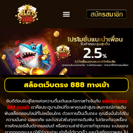
สล็อตเว็บตรง 888 ทางเข้า
ยินดีต้อนรับสู่โลกแห่งความตื่นเต้นและโอกาสทำเงินกับ
สล็อตเว็บตรง
888 ทางเข้า
เราคือประตูบานใหม่ที่จะพาคุณเข้าสู่ประสบการณ์การเดิม
พันสล็อตออนไลน์ที่ไม่เหมือนใคร ด้วยการเป็นเว็บตรง คุณจึงมั่นใจได้ใน
ความมั่นคง ปลอดภัย และโปร่งใสในทุกการเดิมพัน ไม่ต้องกังวลเรื่อง
การหักเปอร์เซ็นต์จากเอเย่นต์ หรือความล่าช้าในการทำธุรกรรม ระบบของ
เราถูกออกแบบมาให้ใช้งานง่าย เข้าถึงได้รวดเร็ว และมีเสถียรภาพสูง ไม่