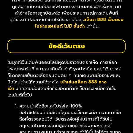
ดูแลจากทีมงานมืออาชีพโดยตรง ไม่ต้องกังวลเรื่องความ
ล่าช้าหรือการถูกบิดพลิ้ว เพื่อประสบการณ์การเดิมพันที่
ยุติธรรม ปลอดภัย และไร้กังวล เลือก
สล็อต 888 เว็บตรง
ไม่ผ่านเอเย่นต์ ไม่มี ขั้นต่ํา
เท่านั้น
ข้อดีเว็บตรง
ในยุคที่เว็บเดิมพันออนไลน์ผุดขึ้นราวกับดอกเห็ด การเลือก
แพลตฟอร์มที่เหมาะสมเป็นสิ่งสำคัญอย่างยิ่ง และ “เว็บตรง”
ก็ได้กลายเป็นตัวเลือกอันดับต้น ๆ ที่นักเดิมพันมืออาชีพและ
มือใหม่ต่างให้ความไว้วางใจ
เข้าเล่นสล็อต 888 ทาง
เข้า
บทความนี้จะเจาะลึกถึงข้อดีที่ทำให้เว็บตรงเหนือกว่าเว็บ
เอเย่นต์ทั่วไป
ความน่าเชื่อถือและโปร่งใส 100%
ข้อได้เปรียบที่เด่นชัดที่สุดของเว็บตรงคือ ความน่าเชื่อ
ถือที่ตรวจสอบได้ เว็บตรงคือผู้ให้บริการที่ได้รับใบ
อนุญาตโดยตรงจากผู้ผลิตเกม หรือจากองค์กรที่
ควบคุมการพนันระหว่างประเทศ ทำให้มั่นใจได้ว่าเกมทุก