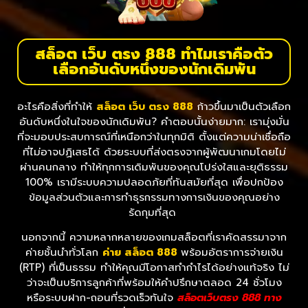
สล็อต เว็บ ตรง 888 ทำไมเราคือตัว
เลือกอันดับหนึ่งของนักเดิมพัน
อะไรคือสิ่งที่ทำให้
สล็อต เว็บ ตรง 888
ก้าวขึ้นมาเป็นตัวเลือก
อันดับหนึ่งในใจของนักเดิมพัน? คำตอบนั้นง่ายมาก: เรามุ่งมั่น
ที่จะมอบประสบการณ์ที่เหนือกว่าในทุกมิติ ตั้งแต่ความน่าเชื่อถือ
ที่ไม่อาจปฏิเสธได้ ด้วยระบบที่ส่งตรงจากผู้พัฒนาเกมโดยไม่
ผ่านคนกลาง ทำให้ทุกการเดิมพันของคุณโปร่งใสและยุติธรรม
100% เรามีระบบความปลอดภัยที่ทันสมัยที่สุด เพื่อปกป้อง
ข้อมูลส่วนตัวและการทำธุรกรรมทางการเงินของคุณอย่าง
รัดกุมที่สุด
นอกจากนี้ ความหลากหลายของเกมสล็อตที่เราคัดสรรมาจาก
ค่ายชั้นนำทั่วโลก
ค่าย สล็อต 888
พร้อมอัตราการจ่ายเงิน
(RTP) ที่เป็นธรรม ทำให้คุณมีโอกาสทำกำไรได้อย่างแท้จริง ไม่
ว่าจะเป็นบริการลูกค้าที่พร้อมให้คำปรึกษาตลอด 24 ชั่วโมง
หรือระบบฝาก-ถอนที่รวดเร็วทันใจ
สล็อตเว็บตรง 888 ทาง