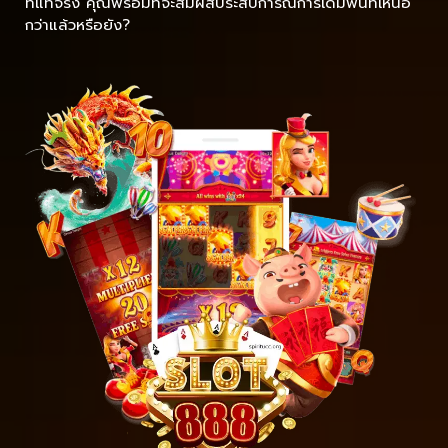
ที่แท้จริง คุณพร้อมที่จะสัมผัสประสบการณ์การเดิมพันที่เหนือ
กว่าแล้วหรือยัง?