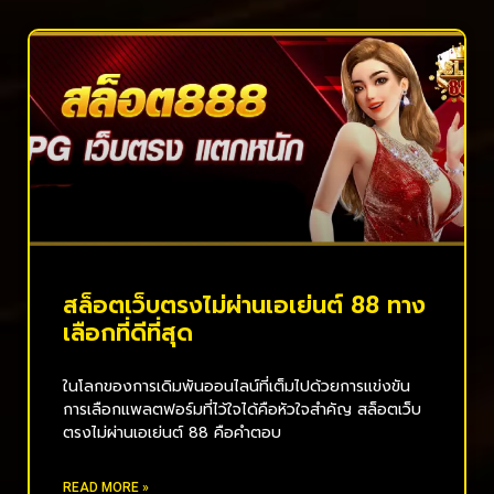
สล็อตเว็บตรงไม่ผ่านเอเย่นต์ 88 ทาง
เลือกที่ดีที่สุด
ในโลกของการเดิมพันออนไลน์ที่เต็มไปด้วยการแข่งขัน
การเลือกแพลตฟอร์มที่ไว้ใจได้คือหัวใจสำคัญ สล็อตเว็บ
ตรงไม่ผ่านเอเย่นต์ 88 คือคำตอบ
READ MORE »