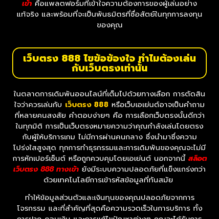
เข้า
คือแพลตฟอร์มที่เข้าใจความต้องการของผู้เล่นอย่าง
แท้จริง และพร้อมที่จะเป็นพันธมิตรที่ซื่อสัตย์ในทุกการลงทุน
ของคุณ
เว็บตรง 888 ไขข้อข้องใจ ทำไมต้องเล่น
กับเว็บตรงเท่านั้น
ในตลาดการเดิมพันออนไลน์ที่เต็มไปด้วยทางเลือก การตัดสิน
ใจว่าควรเล่นกับ
เว็บตรง 888
หรือเว็บเอเย่นต์อาจเป็นคำถาม
ที่หลายคนสงสัย คำตอบง่ายๆ คือ การเลือกเว็บตรงนั้นดีกว่า
ในทุกมิติ การเป็นเว็บตรงหมายความว่าคุณกำลังเล่นโดยตรง
กับผู้ให้บริการเกม ไม่มีการผ่านคนกลาง ซึ่งนำมาซึ่งความ
โปร่งใสสูงสุด ทุกการทำธุรกรรมและการเดิมพันของคุณจะไม่มี
การหักเปอร์เซ็นต์ หรือถูกควบคุมโดยเอเย่นต์ นอกจากนี้
สล็อต
เว็บตรง 888 ทางเข้า
ยังมีระบบความปลอดภัยที่แข็งแกร่งกว่า
ด้วยเทคโนโลยีการเข้ารหัสข้อมูลที่ทันสมัย
ทำให้ข้อมูลส่วนตัวและเงินทุนของคุณปลอดภัยจากการ
โจรกรรม และที่สำคัญที่สุดคือความรวดเร็วในการบริการ ทั้ง
การฝาก-ถอนเงิน และการแก้ไขปัญหาต่างๆ คุณจะได้รับการ