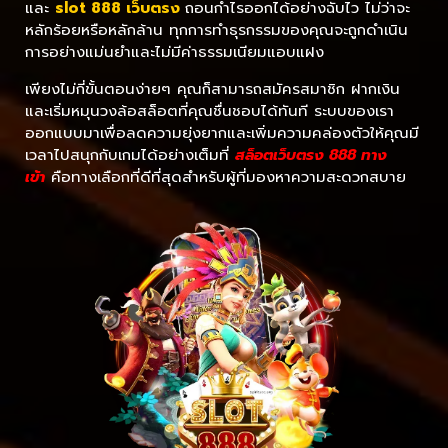
และ
slot 888 เว็บตรง
ถอนกำไรออกได้อย่างฉับไว ไม่ว่าจะ
หลักร้อยหรือหลักล้าน ทุกการทำธุรกรรมของคุณจะถูกดำเนิน
การอย่างแม่นยำและไม่มีค่าธรรมเนียมแอบแฝง
เพียงไม่กี่ขั้นตอนง่ายๆ คุณก็สามารถสมัครสมาชิก ฝากเงิน
และเริ่มหมุนวงล้อสล็อตที่คุณชื่นชอบได้ทันที ระบบของเรา
ออกแบบมาเพื่อลดความยุ่งยากและเพิ่มความคล่องตัวให้คุณมี
เวลาไปสนุกกับเกมได้อย่างเต็มที่
สล็อตเว็บตรง 888 ทาง
เข้า
คือทางเลือกที่ดีที่สุดสำหรับผู้ที่มองหาความสะดวกสบาย