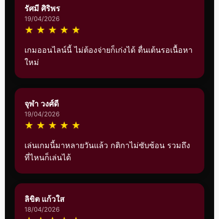
รัศมี ศิริพร
19/04/2026
★
★
★
★
★
เกมออนไลน์นี้ ไม่ต้องจ่ายก็เก่งได้ ตื่นเต้นรอเนื้อหา
ใหม่
จุฬา วงศ์ดี
19/04/2026
★
★
★
★
★
เล่นเกมนี้มาหลายวันแล้ว กติกาไม่ซับซ้อน รวมถึง
ที่ไหนก็เล่นได้
ลิขิต แก้วใส
18/04/2026