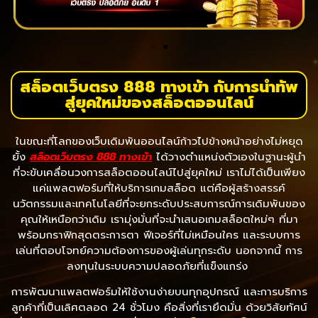
สล็อตเว็บตรง 888 ทางเข้า กับการนำทัพ
สู่ยุคใหม่ของสล็อตออนไลน์
ในขณะที่โลกของเว็บเดิมพันออนไลน์ก้าวไปข้างหน้าอย่างไม่หยุด
ยั้ง
สล็อตเว็บตรง 888 ทางเข้า
ได้วางตำแหน่งตัวเองในฐานะผู้นำ
ที่จะขับเคลื่อนวงการสล็อตออนไลน์ไปสู่ยุคใหม่ เราไม่ได้เป็นเพียง
แค่แพลตฟอร์มที่ให้บริการเกมสล็อต แต่คือผู้สร้างสรรค์
นวัตกรรมและเทคโนโลยีที่จะยกระดับประสบการณ์การเดิมพันของ
คุณให้เหนือกว่าเดิม เรามุ่งมั่นที่จะนำเสนอเกมสล็อตใหม่ๆ ที่มา
พร้อมกราฟิกสุดตระการตา ฟีเจอร์ที่ไม่เหมือนใคร และระบบการ
เล่นที่ตอบโจทย์ความต้องการของผู้เล่นทุกระดับ นอกจากนี้ การ
ลงทุนในระบบความปลอดภัยที่แข็งแกร่ง
การพัฒนาแพลตฟอร์มให้ใช้งานง่ายบนทุกอุปกรณ์ และการบริการ
ลูกค้าที่เป็นเลิศตลอด 24 ชั่วโมง คือสิ่งที่เรายึดมั่น ด้วยวิสัยทัศน์